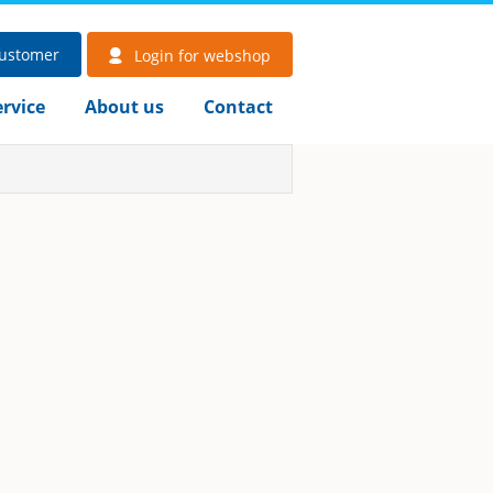
ustomer
Login for webshop
rvice
About us
Contact