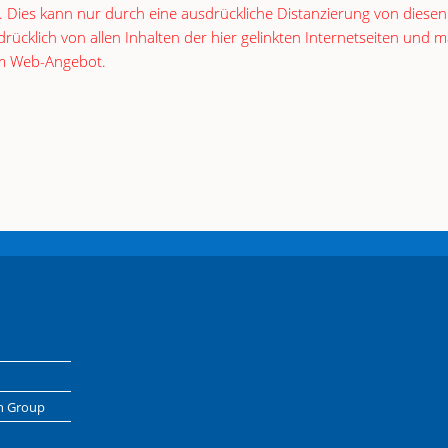
 Dies kann nur durch eine ausdrückliche Distanzierung von diesen
ücklich von allen Inhalten der hier gelinkten Internetseiten und m
rem Web-Angebot.
n Group