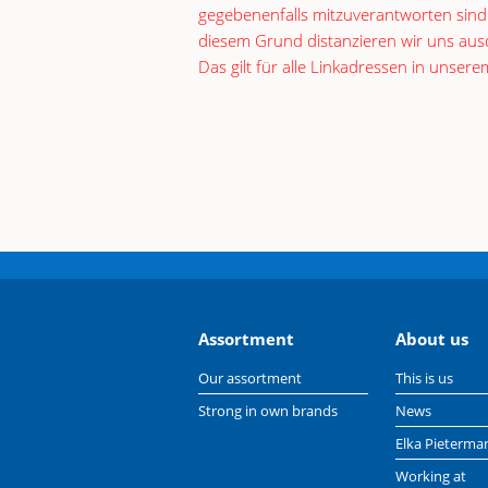
gegebenenfalls mitzuverantworten sind.
diesem Grund distanzieren wir uns ausdr
Das gilt für alle Linkadressen in unse
Assortment
About us
Our assortment
This is us
Strong in own brands
News
Elka Pieterma
Working at