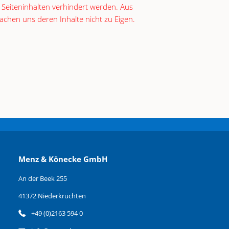
 Seiteninhalten verhindert werden. Aus
achen uns deren Inhalte nicht zu Eigen.
Menz & Könecke GmbH
An der Beek 255
41372 Niederkrüchten
+49 (0)2163 594 0